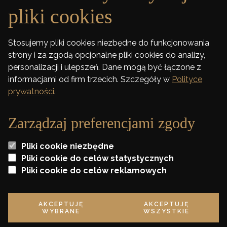
pliki cookies
DEWELOPER
Stosujemy pliki cookies niezbędne do funkcjonowania
strony i za zgodą opcjonalne pliki cookies do analizy,
FINANSOWANIE
personalizacji i ulepszeń. Dane mogą być łączone z
informacjami od firm trzecich. Szczegóły w
Polityce
KONTAKT
prywatności
.
Zarządzaj preferencjami zgody
Wszelkie wizualizacje i karty lokali zawarte na stronie mają jedynie charakter
poglądowy i stanowią jedynie zaproszenie do zawarcia umowy o której mowa w
Pliki cookie niezbędne
ART 71 K.C. oraz nie stanowią oferty w myśl artykułu 66 K. C.
Pliki cookie do celów statystycznych
Pliki cookie do celów reklamowych
* Szczegóły oraz regulamin promocji dostępne w biurze sprzedaży
AKCEPTUJĘ
AKCEPTUJĘ
Polityka prywatności
WYBRANE
WSZYSTKIE
©2020 Tree Development Group Projekt i realizacja:
KREATIK