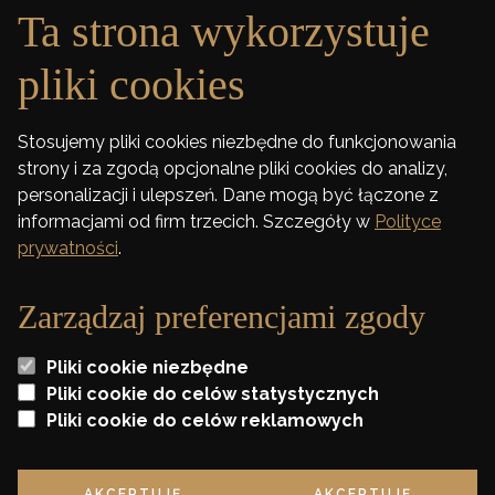
Ta strona wykorzystuje
GALERIA
pliki cookies
DEWELOPER
Stosujemy pliki cookies niezbędne do funkcjonowania
strony i za zgodą opcjonalne pliki cookies do analizy,
FINANSOWANIE
personalizacji i ulepszeń. Dane mogą być łączone z
informacjami od firm trzecich. Szczegóły w
Polityce
KONTAKT
prywatności
.
Zarządzaj preferencjami zgody
Wszelkie wizualizacje i karty lokali zawarte na stronie mają jedynie charakter
Pliki cookie niezbędne
poglądowy i stanowią jedynie zaproszenie do zawarcia umowy o której mowa w
ART 71 K.C. oraz nie stanowią oferty w myśl artykułu 66 K. C.
Pliki cookie do celów statystycznych
Pliki cookie do celów reklamowych
* Szczegóły oraz regulamin promocji dostępne w biurze sprzedaży
AKCEPTUJĘ
AKCEPTUJĘ