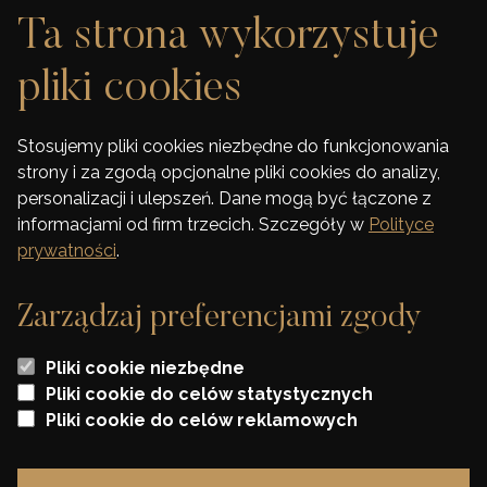
Ta strona wykorzystuje
GALERIA
pliki cookies
DEWELOPER
Stosujemy pliki cookies niezbędne do funkcjonowania
strony i za zgodą opcjonalne pliki cookies do analizy,
FINANSOWANIE
personalizacji i ulepszeń. Dane mogą być łączone z
informacjami od firm trzecich. Szczegóły w
Polityce
KONTAKT
prywatności
.
Zarządzaj preferencjami zgody
Wszelkie wizualizacje i karty lokali zawarte na stronie mają jedynie charakter
Pliki cookie niezbędne
poglądowy i stanowią jedynie zaproszenie do zawarcia umowy o której mowa w
ART 71 K.C. oraz nie stanowią oferty w myśl artykułu 66 K. C.
Pliki cookie do celów statystycznych
Pliki cookie do celów reklamowych
* Szczegóły oraz regulamin promocji dostępne w biurze sprzedaży