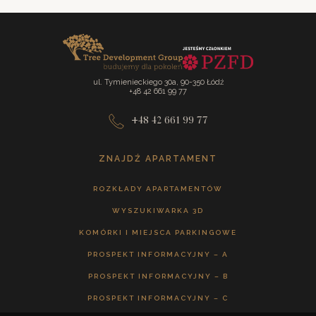
mieszkańcom sprawny i szybki dostęp do ścisłego
test
centrum miasta (ulica Piotrkowska, Manufaktura), punktów
handlowo-usługowych oraz kluczowych placówek
edukacyjnych.
ul. Tymienieckiego 30a, 90-350 Łódź
+48 42 661 99 77
+48 42 661 99 77
ZNAJDŹ APARTAMENT
ROZKŁADY APARTAMENTÓW
WYSZUKIWARKA 3D
KOMÓRKI I MIEJSCA PARKINGOWE
PROSPEKT INFORMACYJNY – A
PROSPEKT INFORMACYJNY – B
PROSPEKT INFORMACYJNY – C