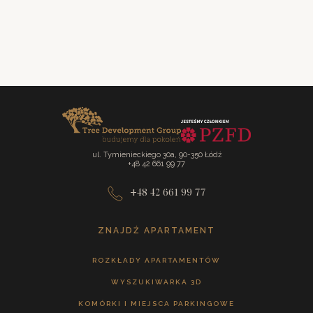
Sobota
wcześniej umówione spotkanie
ul. Tymienieckiego 30a, 90-350 Łódź
+48 42 661 99 77
+48 42 661 99 77
ZNAJDŹ APARTAMENT
ROZKŁADY APARTAMENTÓW
WYSZUKIWARKA 3D
KOMÓRKI I MIEJSCA PARKINGOWE