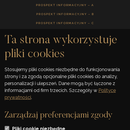
PROSPEKT INFORMACYJNY – A
PROSPEKT INFORMACYJNY – B
PROSPEKT INFORMACYJNY – C
Ta strona wykorzystuje
GALERIA
pliki cookies
DEWELOPER
Stosujemy pliki cookies niezbędne do funkcjonowania
strony i za zgodą opcjonalne pliki cookies do analizy,
FINANSOWANIE
personalizacji i ulepszeń. Dane mogą być łączone z
informacjami od firm trzecich. Szczegóły w
Polityce
KONTAKT
prywatności
.
Zarządzaj preferencjami zgody
Wszelkie wizualizacje i karty lokali zawarte na stronie mają jedynie charakter
Pliki cookie niezbędne
poglądowy i stanowią jedynie zaproszenie do zawarcia umowy o której mowa w