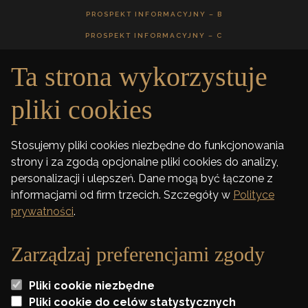
PROSPEKT INFORMACYJNY – B
PROSPEKT INFORMACYJNY – C
Ta strona wykorzystuje
GALERIA
pliki cookies
DEWELOPER
Stosujemy pliki cookies niezbędne do funkcjonowania
strony i za zgodą opcjonalne pliki cookies do analizy,
FINANSOWANIE
personalizacji i ulepszeń. Dane mogą być łączone z
informacjami od firm trzecich. Szczegóły w
Polityce
KONTAKT
prywatności
.
Zarządzaj preferencjami zgody
Wszelkie wizualizacje i karty lokali zawarte na stronie mają jedynie charakter
poglądowy i stanowią jedynie zaproszenie do zawarcia umowy o której mowa w
Pliki cookie niezbędne
ART 71 K.C. oraz nie stanowią oferty w myśl artykułu 66 K. C.
Pliki cookie do celów statystycznych