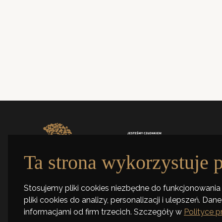
ul. Tymieniecki
90-350 Łódź
Zabytkowy budynek
Poniedziałek–Piątek
9.00-17.00
Ta strona wykorzystuje p
ul. Tymienieckiego 30a, 90-350 Łódź
+48 42 661 99 77
Stosujemy pliki cookies niezbędne do funkcjonowania 
pliki cookies do analizy, personalizacji i ulepszeń. D
informacjami od firm trzecich. Szczegóły w
Polityce 