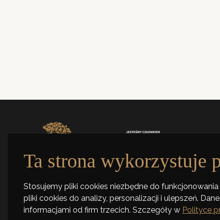
ul. Tymieniecki
90-350 Łódź
Zabytkowy budynek
Poniedziałek–Piątek
9.00-17.00
Ta strona wykorzystuje p
ul. Tymienieckiego 30a, 90-350 Łódź
+48 42 661 99 77
Stosujemy pliki cookies niezbędne do funkcjonowania 
pliki cookies do analizy, personalizacji i ulepszeń. D
informacjami od firm trzecich. Szczegóły w
Polityce 