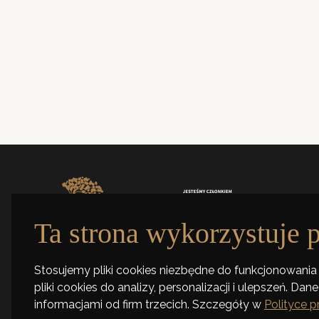
ul. Tymieniecki
90-350 Łódź
Zabytkowy budynek
Poniedziałek–Piątek
9.00-17.00
Ta strona wykorzystuje p
ul. Tymienieckiego 30a, 90-350 Łódź
+48 42 661 99 77
Stosujemy pliki cookies niezbędne do funkcjonowania 
pliki cookies do analizy, personalizacji i ulepszeń. D
informacjami od firm trzecich. Szczegóły w
Polityce 