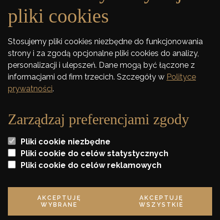
pliki cookies
DEWELOPER
Stosujemy pliki cookies niezbędne do funkcjonowania
strony i za zgodą opcjonalne pliki cookies do analizy,
FINANSOWANIE
personalizacji i ulepszeń. Dane mogą być łączone z
informacjami od firm trzecich. Szczegóły w
Polityce
KONTAKT
prywatności
.
Zarządzaj preferencjami zgody
Wszelkie wizualizacje i karty lokali zawarte na stronie mają jedynie charakter
poglądowy i stanowią jedynie zaproszenie do zawarcia umowy o której mowa w
Pliki cookie niezbędne
ART 71 K.C. oraz nie stanowią oferty w myśl artykułu 66 K. C.
Pliki cookie do celów statystycznych
Pliki cookie do celów reklamowych
* Szczegóły oraz regulamin promocji dostępne w biurze sprzedaży
AKCEPTUJĘ
AKCEPTUJĘ
Polityka prywatności
WYBRANE
WSZYSTKIE
©2020 Tree Development Group Projekt i realizacja:
KREATIK