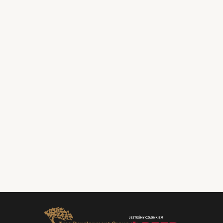
ul. Tymienieckiego 30a
90-350 Łódź
Zabytkowy budynek straży ogniowej
+48 42 661 99 77
Poniedziałek–Piątek
9.00-17.00
Sobota
wcześniej umówione spotkanie