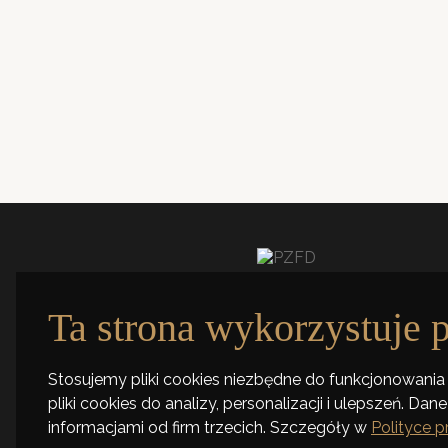
ul. Tymieniecki
90-350 Łódź
Zabytkowy budynek
Poniedziałek–Piątek
9.00-17.00
ul. Tymienieckiego 30a, 90-350 Łódź
+48 42 661 99 77
Ta strona wykorzystuje p
Stosujemy pliki cookies niezbędne do funkcjonowania 
pliki cookies do analizy, personalizacji i ulepszeń. D
informacjami od firm trzecich. Szczegóły w
Polityce 