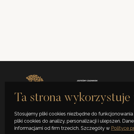
ul. Tymieniecki
90-350 Łódź
Zabytkowy budynek
Poniedziałek–Piątek
9.00-17.00
Ta strona wykorzystuje 
ul. Tymienieckiego 30a, 90-350 Łódź
+48 42 661 99 77
Stosujemy pliki cookies niezbędne do funkcjonowania 
pliki cookies do analizy, personalizacji i ulepszeń. D
informacjami od firm trzecich. Szczegóły w
Polityce 