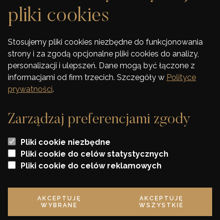
pliki cookies
DEWELOPER
Stosujemy pliki cookies niezbędne do funkcjonowania
strony i za zgodą opcjonalne pliki cookies do analizy,
FINANSOWANIE
personalizacji i ulepszeń. Dane mogą być łączone z
informacjami od firm trzecich. Szczegóły w
Polityce
KONTAKT
prywatności
.
Zarządzaj preferencjami zgody
Wszelkie wizualizacje i karty lokali zawarte na stronie mają jedynie charakter
poglądowy i stanowią jedynie zaproszenie do zawarcia umowy o której mowa w
Pliki cookie niezbędne
ART 71 K.C. oraz nie stanowią oferty w myśl artykułu 66 K. C.
Pliki cookie do celów statystycznych
Pliki cookie do celów reklamowych
* Szczegóły oraz regulamin promocji dostępne w biurze sprzedaży
AKCEPTUJĘ
AKCEPTUJĘ
Polityka prywatności
WYBRANE
WSZYSTKIE
©2020 Tree Development Group Projekt i realizacja:
KREATIK