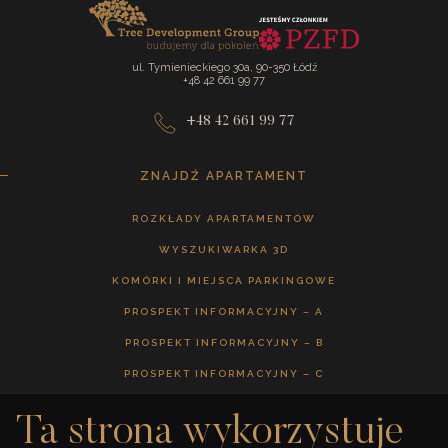
ul. Tymienieckiego 30a, 90-350 Łódź
+48 42 661 99 77
+48 42 661 99 77
ZNAJDŹ APARTAMENT
ROZKŁADY APARTAMENTÓW
WYSZUKIWARKA 3D
KOMÓRKI I MIEJSCA PARKINGOWE
PROSPEKT INFORMACYJNY – A
PROSPEKT INFORMACYJNY – B
PROSPEKT INFORMACYJNY – C
Ta strona wykorzystuje
GALERIA